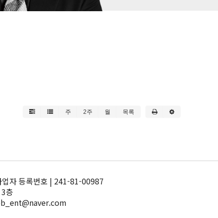
주
2주
월
목록
 등록번호 | 241-81-00987
 3층
pb_ent@naver.com