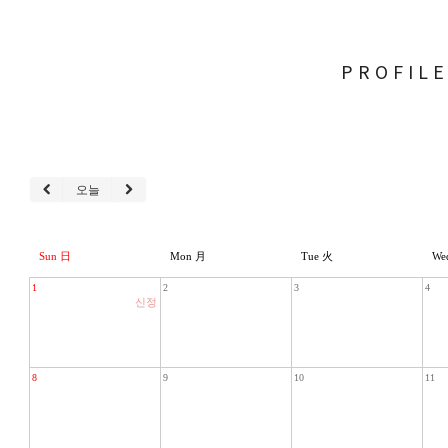
PROFIL
오늘
Sun 日
Mon 月
Tue 火
We
1
2
3
4
신정
8
9
10
11