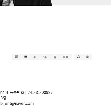
주
2주
월
목록
 등록번호 | 241-81-00987
 3층
pb_ent@naver.com