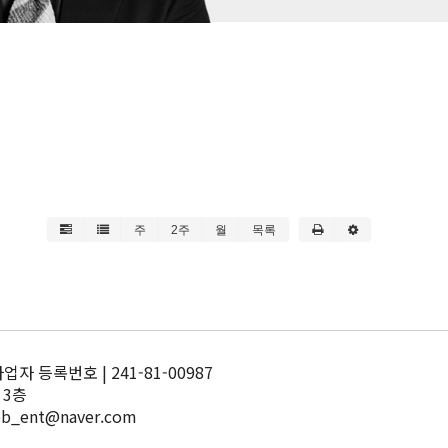
주
2주
월
목록
 등록번호 | 241-81-00987
 3층
pb_ent@naver.com