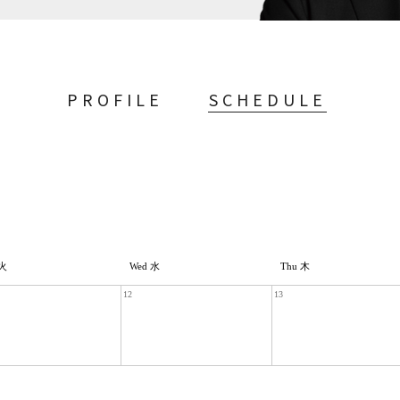
PROFILE
SCHEDULE
 火
Wed 水
Thu 木
12
13