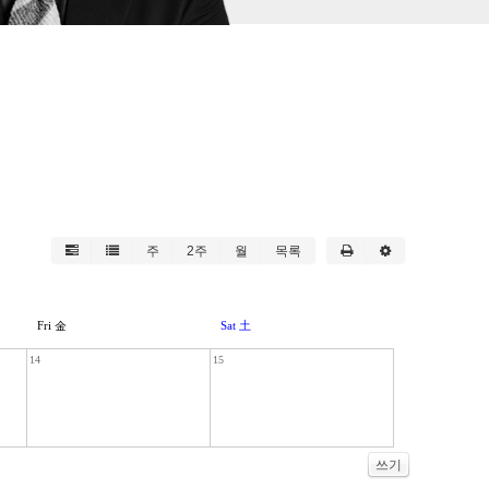
주
2주
월
목록
Fri 金
Sat 土
14
15
쓰기