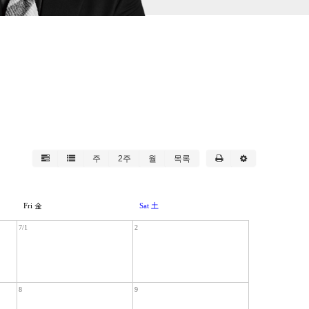
주
2주
월
목록
Fri 金
Sat 土
7/1
2
8
9