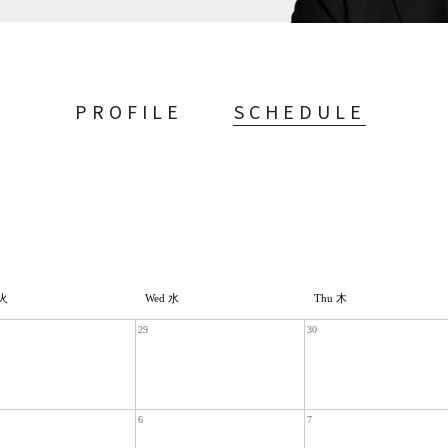
PROFILE
SCHEDULE
 火
Wed 水
Thu 木
29
30
6
7