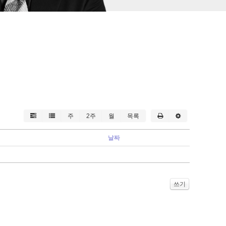
주
2주
월
목록
날짜
쓰기