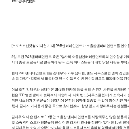
P&B엔터테인먼트
[스포츠조선닷컴 이지현 기자] P&B엔터테인먼트가 소울샵엔터테인먼트를 인수
5일 오전 P&B엔터테인먼트 측은 "당사와 소울샵엔터테인먼트와의 인수합병 계
시에 총괄 프로듀서로 활동하게 된다. 소속 아티스트들에 대한 많은 사랑을 부탁
현재 P&B엔터테인먼트에는 김태우와 가수 남태현, 밴드 사우스클럽 멤버 강민준,
송 등 다양한 각도에서 활동하고 있는 이들은 이번 인수합병으로 활동에 더욱 탄
이날 오전 김태우와 남태현은 SNS와 팬카페 등을 통해 손 편지 사진을 공개하며
현은 "EP 앨범 발매가 늦춰져서 죄송하다. 저희 밴드(사우스클럽)에게 소속사가 
적인 시스템과 지원군들이 생겼기에 온전히 음악에 집중할 수 있게 되어 기쁜 마
했다. 끝까지 가다듬어 좋은 곡으로 찾아뵙겠다. 항상 믿고 사랑해주시는 팬분들께
김태우 역시 손 편지로 "그동안 소울샵 엔터테인먼트를 사랑해주신 많은 분들께 
및 소속 아티스트와 팬분들께 진심 어린 감사의 인사를 전한다. 얼마 전 15년 
저 김태우는 소속 가수뿐만 아니라 총괄 프로듀서로서 음악적 역할에 매진할 것을