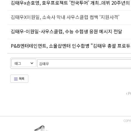
김태우x손호영, 호우프로젝트 '전국투어' 개최..데뷔 20주년의
김태우X이원일, 소속사 막내 사우스클럽 컴백 ‘지원사격’
김태우-이원일-사우스클럽, 수능 수험생 응원 메시지 전달
P&B엔터테인먼트, 소울샵엔터 인수합병 "김태우 총괄 프로듀
목록
P
COPY