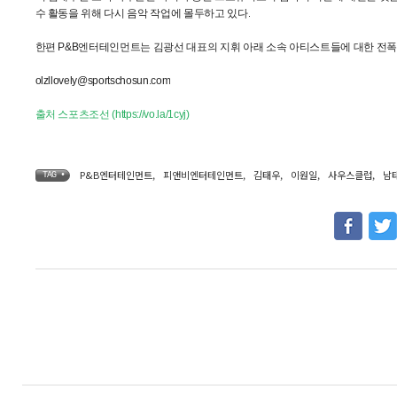
수 활동을 위해 다시 음악 작업에 몰두하고 있다.
한편 P&B엔터테인먼트는 김광선 대표의 지휘 아래 소속 아티스트들에 대한 전
olzllovely@sportschosun.com
출처
스포츠조선 (https://vo.la/1cyj)
P&B엔터테인먼트
,
피앤비엔터테인먼트
,
김태우
,
이원일
,
사우스클럽
,
남
TAG •