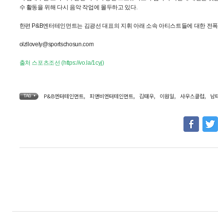
수 활동을 위해 다시 음악 작업에 몰두하고 있다.
한편 P&B엔터테인먼트는 김광선 대표의 지휘 아래 소속 아티스트들에 대한 전
olzllovely@sportschosun.com
출처
스포츠조선 (https://vo.la/1cyj)
P&B엔터테인먼트
,
피앤비엔터테인먼트
,
김태우
,
이원일
,
사우스클럽
,
남
TAG •