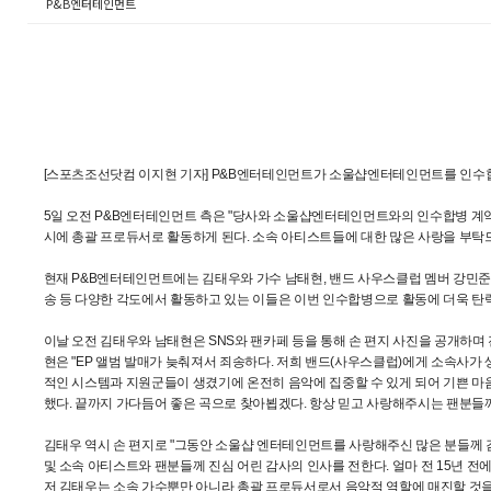
P&B엔터테인먼트
[스포츠조선닷컴 이지현 기자] P&B엔터테인먼트가 소울샵엔터테인먼트를 인수
5일 오전 P&B엔터테인먼트 측은 "당사와 소울샵엔터테인먼트와의 인수합병 계
시에 총괄 프로듀서로 활동하게 된다. 소속 아티스트들에 대한 많은 사랑을 부탁
현재 P&B엔터테인먼트에는 김태우와 가수 남태현, 밴드 사우스클럽 멤버 강민준,
송 등 다양한 각도에서 활동하고 있는 이들은 이번 인수합병으로 활동에 더욱 탄
이날 오전 김태우와 남태현은 SNS와 팬카페 등을 통해 손 편지 사진을 공개하며
현은 "EP 앨범 발매가 늦춰져서 죄송하다. 저희 밴드(사우스클럽)에게 소속사가 
적인 시스템과 지원군들이 생겼기에 온전히 음악에 집중할 수 있게 되어 기쁜 마
했다. 끝까지 가다듬어 좋은 곡으로 찾아뵙겠다. 항상 믿고 사랑해주시는 팬분들께
김태우 역시 손 편지로 "그동안 소울샵 엔터테인먼트를 사랑해주신 많은 분들께 
및 소속 아티스트와 팬분들께 진심 어린 감사의 인사를 전한다. 얼마 전 15년 
저 김태우는 소속 가수뿐만 아니라 총괄 프로듀서로서 음악적 역할에 매진할 것을