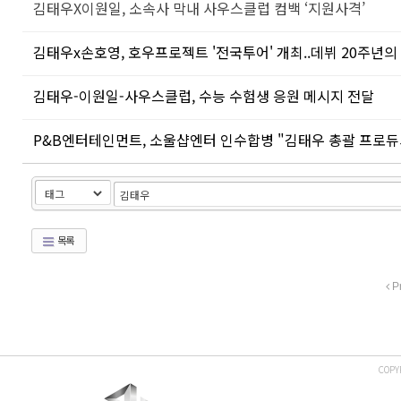
김태우X이원일, 소속사 막내 사우스클럽 컴백 ‘지원사격’
김태우x손호영, 호우프로젝트 '전국투어' 개최..데뷔 20주년의
김태우-이원일-사우스클럽, 수능 수험생 응원 메시지 전달
P&B엔터테인먼트, 소울샵엔터 인수합병 "김태우 총괄 프로듀
목록
P
COPY